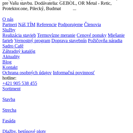
pre Vašu stavbu. Dodávatelia: GEBOL, OR Metal - Retic,
Protektor.one, Pilecký, Budmat ...
O nás
Partneri
Náš TÍM
Referencie
Podporujeme
Členovia
Služby
Realizácia stavieb
Termovízne meranie
Cenové ponuky
Miešanie
farieb
Vernostný program
Doprava stavebnín
Požičovňa náradia
Sadro Café
Záhradný katalóg
Aktuality
Blog
Kontakt
Ochrana osobných údajov
Informačná povinnosť
hotline:
+421 905 538 455
Sortiment
Stavba
Strecha
Fasáda
Dlažby, betónové ploty