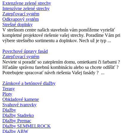
Extenzívne zelené strechy
Intenzívne zelené strechy
Zatepľovací systém
Odkvapový systém
Strešné doplnky
V strešnom centre našich stavebnín vám pomôžeme vyriešiť
kompletné projektové riešenie vašej strechy. Poradíme Vám pri
výbere strešného sortimentu a doplnkov. Nech už je typ ...
Povrchové úpravy fasád
Zatepľovací systém
Neviete si poradiť so zateplením domu, omietkami či farbami ?
Hľadáte správnu farebnú kombináciu alebo sa chcete odlíšiť ?
Potrebujete spracovať návrh riešenia Vašej fasády ? ...
Zámkové a betónové dlažby
Terasy
Ploty
Obkladové kamene
Svahové tvarovky
Dlažby
Dlažby Stadreko
Dlažby Premac
Dlažby SEMMELROCK
Dlažby ABW