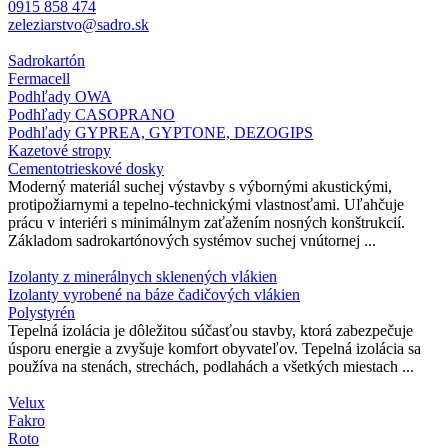
0915 858 474
zeleziarstvo@sadro.sk
Sadrokartón
Fermacell
Podhľady OWA
Podhľady CASOPRANO
Podhľady GYPREA, GYPTONE, DEZOGIPS
Kazetové stropy
Cementotrieskové dosky
Moderný materiál suchej výstavby s výbornými akustickými,
protipožiarnymi a tepelno-technickými vlastnosťami. Uľahčuje
prácu v interiéri s minimálnym zaťažením nosných konštrukcií.
Základom sadrokartónových systémov suchej vnútornej ...
Izolanty z minerálnych sklenených vlákien
Izolanty vyrobené na báze čadičových vlákien
Polystyrén
Tepelná izolácia je dôležitou súčasťou stavby, ktorá zabezpečuje
úsporu energie a zvyšuje komfort obyvateľov. Tepelná izolácia sa
používa na stenách, strechách, podlahách a všetkých miestach ...
Velux
Fakro
Roto