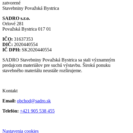
zatvorené
Stavebniny Považská Bystrica
SADRO s.r.o.
Orlové 281
Považská Bystrica 017 01
IČO:
31637353
DIČ:
2020440554
IČ DPH:
SK2020440554
SADRO Stavebniny Považská Bystrica sa stali významným
predajcom materiálov pre suchú výstavbu. Širokú ponuku
stavebného materiálu neustále rozširujeme.
Kontakt
Email:
obchod@sadro.sk
Telefón:
+421 905 538 455
Nastavenia cookies