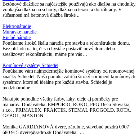
Betónové dlaždice sa najčastejšie používajú ako dlažba na chodníky,
vonkajšia dlažba na schody, dlažba na terasu a do záhrady. V
súčasnosti má betónová dlažba široké ...
Elektronáradie
Murárske náradie
Ručné náradie
Ponúkame širokú škálu náradia pre stavbu a rekonštrukciu domu.
Bez ohľadu na to, či sa chystáte postaviť nový dom alebo
zrealizovať rekonštrukciu, máme pre vás ...
Komínové systémy Schiedel
Ponúkame vám najmodernejšie komínové systémy od renomovanej
značky Schiedel. Naša ponuka zahŕňa široký sortiment komínových
systémov, ktoré sú ideálne pre každú stavbu. Schiedel je
medzinárodne ...
Nakúpte pohodlne všetky farby, laky, oleje aj pomôcky pre
maliarov. Dodávatelia: EMPORIO, ROKO, PPG Deco Slovakia,
s.r.o. , PRIMALEX, PRAKTIK, STEMAL,PROGOLD, ROTA,
GEBOL, MASTON ...
Monika GARDIANOVÁ dvere, zárubne, stavebné puzdrá 0907
680 915 dvere@sadro.sk Dodávatelia: ...