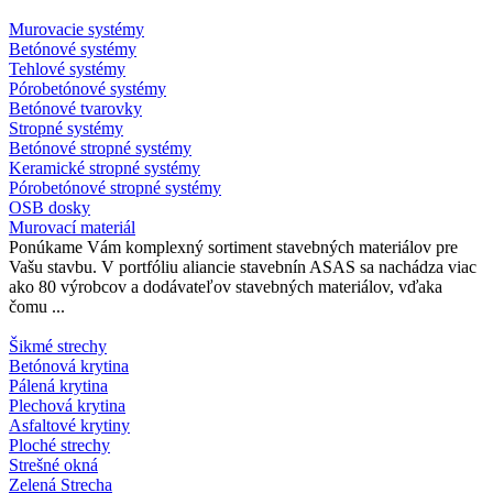
Murovacie systémy
Betónové systémy
Tehlové systémy
Pórobetónové systémy
Betónové tvarovky
Stropné systémy
Betónové stropné systémy
Keramické stropné systémy
Pórobetónové stropné systémy
OSB dosky
Murovací materiál
Ponúkame Vám komplexný sortiment stavebných materiálov pre
Vašu stavbu. V portfóliu aliancie stavebnín ASAS sa nachádza viac
ako 80 výrobcov a dodávateľov stavebných materiálov, vďaka
čomu ...
Šikmé strechy
Betónová krytina
Pálená krytina
Plechová krytina
Asfaltové krytiny
Ploché strechy
Strešné okná
Zelená Strecha