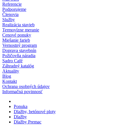
Referencie
Podporujeme
Členovia
Služby
Realizácia stavieb
Termovízne meranie
Cenové ponuky
Miešanie farieb
Vernostný program
Doprava stavebnín
Požičovňa náradia
Sadro Café
Záhradný katalóg
Aktuality
Blog
Kontakt
Ochrana osobných údajov
Informačná povinnosť
Ponuka
Dlažby, betónové ploty
Dlažby
Dlažby Premac