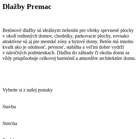
Dlažby Premac
Betónové dlažby sú ideálnym riešením pre všetky spevnené plochy
v okolí rodinných domov, chodníky, parkovacie plochy, rovnako
atraktívne sú aj pre mestské zóny a bytové domy. Betón má mnoho
kvalít ako je odolnosť, pevnosť, stabilita a veľmi dobre vydrží
v náročných podmienkach. Dlažba do záhrady či okolia domu sa
vždy prispôsobuje celkovej harmónií a atmosfére architektúre domu.
Vyberte si z našej ponuky
Stavba
Strecha