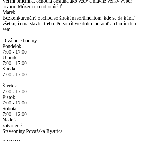
Veľmi príjemná, ochotná obsluha ako vždy a hlavne veľký výber
tovaru. Môžem iba odporúčať.
Marek
Bezkonkurenčný obchod so širokým sortimentom, kde sa dá kúpiť
všetko, čo na stavbu treba. Personál vie dobre poradiť a chodím len
sem.
Otváracie hodiny
Pondelok
7:00 - 17:00
Utorok
7:00 - 17:00
Streda
7:00 - 17:00
Štvrtok
7:00 - 17:00
Piatok
7:00 - 17:00
Sobota
7:00 - 12:00
Nedeľa
zatvorené
Stavebniny Považská Bystrica