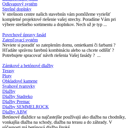
Odkvapový systém
Strešné doplnky
V strešnom centre našich stavebnín vám pomôžeme vyriešiť
kompletné projektové riešenie vašej strechy. Poradíme Vám pri
výbere strešného sortimentu a doplnkov. Nech už je typ ...
Povrchové úpravy fasád
Zatepľovací systém
Neviete si poradiť so zateplením domu, omietkami či farbami ?
Hľadáte správnu farebnú kombináciu alebo sa chcete odlíšiť ?
Potrebujete spracovať návrh riešenia Vašej fasády ? ...
Zámkové a betónové dlažby
Terasy
Ploty
Obkladové kamene
Svahové tvarovky
Dlažby
Dlažby Stadreko
Dlažby Premac
Dlažby SEMMELROCK
Dlažby ABW
Betónové dlaždice sa najčastejšie používajú ako dlažba na chodníky,
vonkajšia dlažba na schody, dlažba na terasu a do záhrady. V
súčasnosti má betónová dlažba široké ...