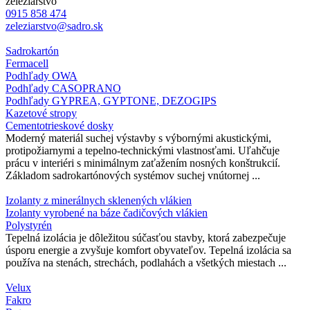
železiarstvo
0915 858 474
zeleziarstvo@sadro.sk
Sadrokartón
Fermacell
Podhľady OWA
Podhľady CASOPRANO
Podhľady GYPREA, GYPTONE, DEZOGIPS
Kazetové stropy
Cementotrieskové dosky
Moderný materiál suchej výstavby s výbornými akustickými,
protipožiarnymi a tepelno-technickými vlastnosťami. Uľahčuje
prácu v interiéri s minimálnym zaťažením nosných konštrukcií.
Základom sadrokartónových systémov suchej vnútornej ...
Izolanty z minerálnych sklenených vlákien
Izolanty vyrobené na báze čadičových vlákien
Polystyrén
Tepelná izolácia je dôležitou súčasťou stavby, ktorá zabezpečuje
úsporu energie a zvyšuje komfort obyvateľov. Tepelná izolácia sa
používa na stenách, strechách, podlahách a všetkých miestach ...
Velux
Fakro