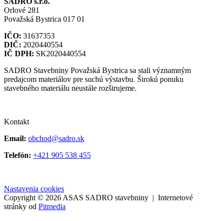
SADRO s.r.o.
Orlové 281
Považská Bystrica 017 01
IČO:
31637353
DIČ:
2020440554
IČ DPH:
SK2020440554
SADRO Stavebniny Považská Bystrica sa stali významným
predajcom materiálov pre suchú výstavbu. Širokú ponuku
stavebného materiálu neustále rozširujeme.
Kontakt
Email:
obchod@sadro.sk
Telefón:
+421 905 538 455
Nastavenia cookies
Copyright © 2026 ASAS SADRO stavebniny | Internetové
stránky od
Pitmedia