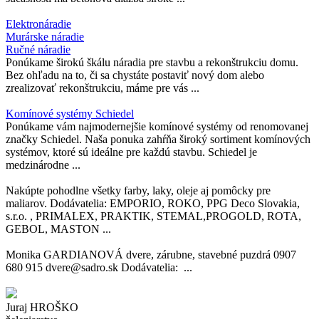
Elektronáradie
Murárske náradie
Ručné náradie
Ponúkame širokú škálu náradia pre stavbu a rekonštrukciu domu.
Bez ohľadu na to, či sa chystáte postaviť nový dom alebo
zrealizovať rekonštrukciu, máme pre vás ...
Komínové systémy Schiedel
Ponúkame vám najmodernejšie komínové systémy od renomovanej
značky Schiedel. Naša ponuka zahŕňa široký sortiment komínových
systémov, ktoré sú ideálne pre každú stavbu. Schiedel je
medzinárodne ...
Nakúpte pohodlne všetky farby, laky, oleje aj pomôcky pre
maliarov. Dodávatelia: EMPORIO, ROKO, PPG Deco Slovakia,
s.r.o. , PRIMALEX, PRAKTIK, STEMAL,PROGOLD, ROTA,
GEBOL, MASTON ...
Monika GARDIANOVÁ dvere, zárubne, stavebné puzdrá 0907
680 915 dvere@sadro.sk Dodávatelia: ...
Juraj HROŠKO