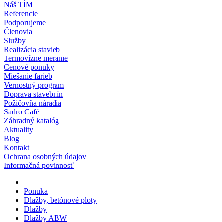
Náš TÍM
Referencie
Podporujeme
Členovia
Služby
Realizácia stavieb
Termovízne meranie
Cenové ponuky
Miešanie farieb
Vernostný program
Doprava stavebnín
Požičovňa náradia
Sadro Café
Záhradný katalóg
Aktuality
Blog
Kontakt
Ochrana osobných údajov
Informačná povinnosť
Ponuka
Dlažby, betónové ploty
Dlažby
Dlažby ABW