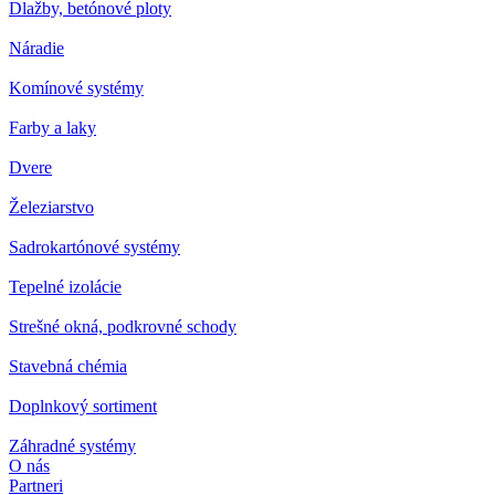
Dlažby, betónové ploty
Náradie
Komínové systémy
Farby a laky
Dvere
Železiarstvo
Sadrokartónové systémy
Tepelné izolácie
Strešné okná, podkrovné schody
Stavebná chémia
Doplnkový sortiment
Záhradné systémy
O nás
Partneri