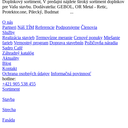
Doplnkový sortiment, V predajni nájdete široký sortiment doplnkov
pre Vašu stavbu. Dodávatelia: GEBOL, OR Metal - Retic,
Protektor.one, Pilecký, Budmat ...
O nás
Partneri
Náš TÍM
Referencie
Podporujeme
Členovia
Služby
Realizácia stavieb
Termovízne meranie
Cenové ponuky
Miešanie
farieb
Vernostný program
Doprava stavebnín
Požičovňa náradia
Sadro Café
Záhradný katalóg
Aktuality
Blog
Kontakt
Ochrana osobných údajov
Informačná povinnosť
hotline:
+421 905 538 455
Sortiment
Stavba
Strecha
Fasáda