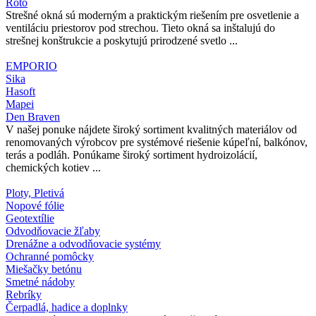
Roto
Strešné okná sú moderným a praktickým riešením pre osvetlenie a
ventiláciu priestorov pod strechou. Tieto okná sa inštalujú do
strešnej konštrukcie a poskytujú prirodzené svetlo ...
EMPORIO
Sika
Hasoft
Mapei
Den Braven
V našej ponuke nájdete široký sortiment kvalitných materiálov od
renomovaných výrobcov pre systémové riešenie kúpeľní, balkónov,
terás a podláh. Ponúkame široký sortiment hydroizolácií,
chemických kotiev ...
Ploty, Pletivá
Nopové fólie
Geotextílie
Odvodňovacie žľaby
Drenážne a odvodňovacie systémy
Ochranné pomôcky
Miešačky betónu
Smetné nádoby
Rebríky
Čerpadlá, hadice a doplnky