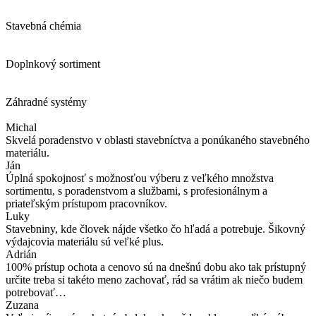
Stavebná chémia
Doplnkový sortiment
Záhradné systémy
Michal
Skvelá poradenstvo v oblasti stavebníctva a ponúkaného stavebného
materiálu.
Ján
Úplná spokojnosť s možnosťou výberu z veľkého množstva
sortimentu, s poradenstvom a službami, s profesionálnym a
priateľským prístupom pracovníkov.
Luky
Stavebniny, kde človek nájde všetko čo hľadá a potrebuje. Šikovný
výdajcovia materiálu sú veľké plus.
Adrián
100% prístup ochota a cenovo sú na dnešnú dobu ako tak prístupný
určite treba si takéto meno zachovať, rád sa vrátim ak niečo budem
potrebovať…
Zuzana