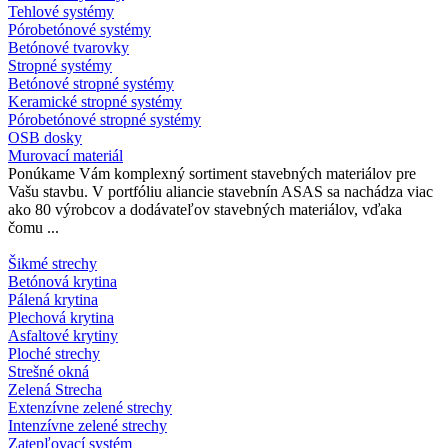
Tehlové systémy
Pórobetónové systémy
Betónové tvarovky
Stropné systémy
Betónové stropné systémy
Keramické stropné systémy
Pórobetónové stropné systémy
OSB dosky
Murovací materiál
Ponúkame Vám komplexný sortiment stavebných materiálov pre
Vašu stavbu. V portfóliu aliancie stavebnín ASAS sa nachádza viac
ako 80 výrobcov a dodávateľov stavebných materiálov, vďaka
čomu ...
Šikmé strechy
Betónová krytina
Pálená krytina
Plechová krytina
Asfaltové krytiny
Ploché strechy
Strešné okná
Zelená Strecha
Extenzívne zelené strechy
Intenzívne zelené strechy
Zatepľovací systém