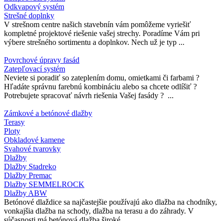
Odkvapový systém
Strešné doplnky
V strešnom centre našich stavebnín vám pomôžeme vyriešiť
kompletné projektové riešenie vašej strechy. Poradíme Vám pri
výbere strešného sortimentu a doplnkov. Nech už je typ ...
Povrchové úpravy fasád
Zatepľovací systém
Neviete si poradiť so zateplením domu, omietkami či farbami ?
Hľadáte správnu farebnú kombináciu alebo sa chcete odlíšiť ?
Potrebujete spracovať návrh riešenia Vašej fasády ? ...
Zámkové a betónové dlažby
Terasy
Ploty
Obkladové kamene
Svahové tvarovky
Dlažby
Dlažby Stadreko
Dlažby Premac
Dlažby SEMMELROCK
Dlažby ABW
Betónové dlaždice sa najčastejšie používajú ako dlažba na chodníky,
vonkajšia dlažba na schody, dlažba na terasu a do záhrady. V
súčasnosti má betónová dlažba široké ...