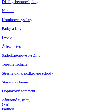
Dlažby, betónové ploty
Náradie
Komínové systémy
Farby a laky
Dvere
Železiarstvo
Sadrokartónové systémy
Tepelné izolácie
Strešné okná, podkrovné schody
Stavebná chémia
Doplnkový sortiment
Záhradné systémy
O nás
Partneri