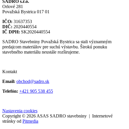
SADRO s.r.o.
Orlové 281
Považská Bystrica 017 01
IČO:
31637353
DIČ:
2020440554
IČ DPH:
SK2020440554
SADRO Stavebniny Považská Bystrica sa stali významným
predajcom materiálov pre suchú výstavbu. Širokú ponuku
stavebného materiálu neustále rozširujeme.
Kontakt
Email:
obchod@sadro.sk
Telefón:
+421 905 538 455
Nastavenia cookies
Copyright © 2026 ASAS SADRO stavebniny | Internetové
stránky od
Pitmedia