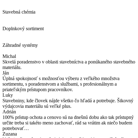
Stavebná chémia
Doplnkový sortiment
Záhradné systémy
Michal
Skvelá poradenstvo v oblasti stavebníctva a ponúkaného stavebného
materiálu.
Ján
Úplná spokojnosť s možnosťou výberu z veľkého množstva
sortimentu, s poradenstvom a službami, s profesionálnym a
priateľským prístupom pracovníkov.
Luky
Stavebniny, kde človek nájde všetko čo hľadá a potrebuje. Šikovný
výdajcovia materiálu sú veľké plus.
Adrián
100% prístup ochota a cenovo sú na dnešnú dobu ako tak prístupný
určite treba si takéto meno zachovať, rád sa vrátim ak niečo budem
potrebovať…
Zuzana