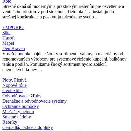
Roto
Strešné okná sú moderným a praktickým riešením pre osvetlenie a
ventiláciu priestorov pod strechou. Tieto okná sa inštalujú do
strešnej konštrukcie a poskytujú prirodzené svetlo ...
EMPORIO
Sika
Hasoft
Mapei
Den Braven
V našej ponuke nájdete široký sortiment kvalitných materiálov od
renomovaných výrobcov pre systémové riešenie kúpeľní, balkónov,
terás a podláh. Ponúkame široký sortiment hydroizolácií,
chemických kotiev ...
Ploty, Pletivá
Nopové fólie
Geotextílie
Odvodňovacie žľaby
Drenážne a odvodňovacie systémy
Ochranné pomôcky
Miešačky betónu
Smetné nádoby
Rebríky
Čerpadlá, hadice a doplnky