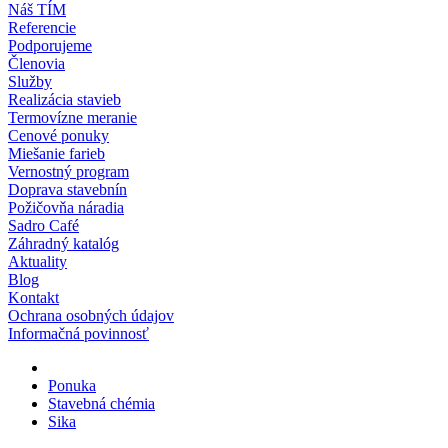
Náš TÍM
Referencie
Podporujeme
Členovia
Služby
Realizácia stavieb
Termovízne meranie
Cenové ponuky
Miešanie farieb
Vernostný program
Doprava stavebnín
Požičovňa náradia
Sadro Café
Záhradný katalóg
Aktuality
Blog
Kontakt
Ochrana osobných údajov
Informačná povinnosť
Ponuka
Stavebná chémia
Sika