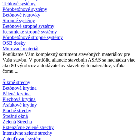
Tehlové systémy
Pórobetónové systémy
Betónové tvarovky
Stropné systémy
Betónové stropné systémy
Keramické stropné systémy
Pórobetónové stropné systémy
OSB dosky
Murovací materiál
Ponúkame Vám komplexný sortiment stavebných materiálov pre
Vašu stavbu. V portfóliu aliancie stavebnín ASAS sa nachádza viac
ako 80 výrobcov a dodávateľov stavebných materiálov, vďaka
čomu ...
Šikmé strechy
Betónová krytina
Pálená krytina
Plechová krytina
Asfaltové krytiny
Ploché strechy
Strešné okná
Zelená Strecha
Extenzívne zelené strechy
Intenzívne zelené strechy
Zatepľovací systém