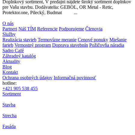
Doplnkový sortiment, V predajni nájdete široký sortiment doplnkov
pre Vašu stavbu. Dodávatelia: GEBOL, OR Metal - Retic,
Protektor.one, Pilecký, Budmat ...
O nás
Partneri
Náš TÍM
Referencie
Podporujeme
Členovia
Služby
Realizácia stavieb
Termovízne meranie
Cenové ponuky
Miešanie
farieb
Vernostný program
Doprava stavebnín
Požičovňa náradia
Sadro Café
Záhradný katalóg
Aktuality
Blog
Kontakt
Ochrana osobných údajov
Informačná povinnosť
hotline:
+421 905 538 455
Sortiment
Stavba
Strecha
Fasáda