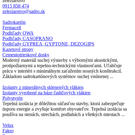
železiarstvo
0915 858 474
zeleziarstvo@sadro.sk
Sadrokartón
Fermacell
Podhľady OWA
Podhľady CASOPRANO
Podhľady GYPREA, GYPTONE, DEZOGIPS
Kazetové stropy
Cementotrieskové dosky
Moderný materiál suchej výstavby s výbornými akustickými,
protipožiarnymi a tepelno-technickými vlastnosťami. Uľahčuje
prácu v interiéri s minimálnym zaťažením nosných konštrukcií.
Základom sadrokartónových systémov suchej vnútornej ...
Izolanty z minerálnych sklenených vlákien
Izolanty vyrobené na báze čadičových vlákien
Polystyrén
Tepelná izolácia je dôležitou súčasťou stavby, ktorá zabezpečuje
úsporu energie a zvyšuje komfort obyvateľov. Tepelná izolácia sa
používa na stenách, strechách, podlahách a všetkých miestach ...
Velux
Fakro