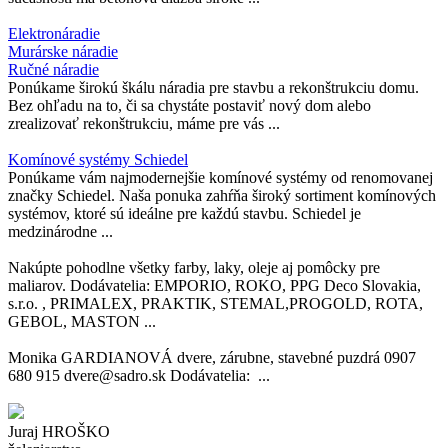
Elektronáradie
Murárske náradie
Ručné náradie
Ponúkame širokú škálu náradia pre stavbu a rekonštrukciu domu.
Bez ohľadu na to, či sa chystáte postaviť nový dom alebo
zrealizovať rekonštrukciu, máme pre vás ...
Komínové systémy Schiedel
Ponúkame vám najmodernejšie komínové systémy od renomovanej
značky Schiedel. Naša ponuka zahŕňa široký sortiment komínových
systémov, ktoré sú ideálne pre každú stavbu. Schiedel je
medzinárodne ...
Nakúpte pohodlne všetky farby, laky, oleje aj pomôcky pre
maliarov. Dodávatelia: EMPORIO, ROKO, PPG Deco Slovakia,
s.r.o. , PRIMALEX, PRAKTIK, STEMAL,PROGOLD, ROTA,
GEBOL, MASTON ...
Monika GARDIANOVÁ dvere, zárubne, stavebné puzdrá 0907
680 915 dvere@sadro.sk Dodávatelia: ...
Juraj HROŠKO