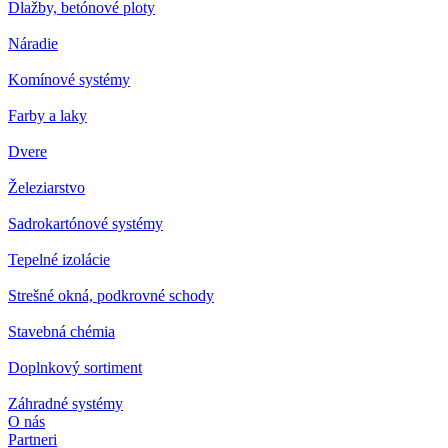
Dlažby, betónové ploty
Náradie
Komínové systémy
Farby a laky
Dvere
Železiarstvo
Sadrokartónové systémy
Tepelné izolácie
Strešné okná, podkrovné schody
Stavebná chémia
Doplnkový sortiment
Záhradné systémy
O nás
Partneri