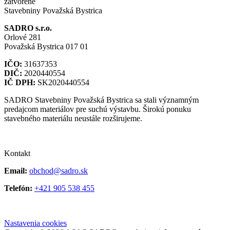
zatvorené
Stavebniny Považská Bystrica
SADRO s.r.o.
Orlové 281
Považská Bystrica 017 01
IČO:
31637353
DIČ:
2020440554
IČ DPH:
SK2020440554
SADRO Stavebniny Považská Bystrica sa stali významným
predajcom materiálov pre suchú výstavbu. Širokú ponuku
stavebného materiálu neustále rozširujeme.
Kontakt
Email:
obchod@sadro.sk
Telefón:
+421 905 538 455
Nastavenia cookies