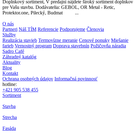
Doplnkový sortiment, V predajni nájdete široký sortiment doplnkov
pre Vašu stavbu. Dodávatelia: GEBOL, OR Metal - Retic,
Protektor.one, Pilecký, Budmat ...
O nás
Partneri
Náš TÍM
Referencie
Podporujeme
Členovia
Služby
Realizácia stavieb
Termovízne meranie
Cenové ponuky
Miešanie
farieb
Vernostný program
Doprava stavebnín
Požičovňa náradia
Sadro Café
Záhradný katalóg
Aktuality
Blog
Kontakt
Ochrana osobných údajov
Informačná povinnosť
hotline:
+421 905 538 455
Sortiment
Stavba
Strecha
Fasáda