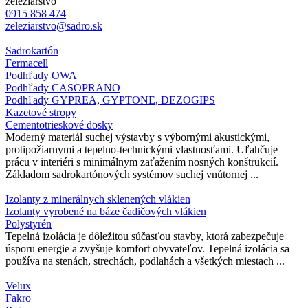
železiarstvo
0915 858 474
zeleziarstvo@sadro.sk
Sadrokartón
Fermacell
Podhľady OWA
Podhľady CASOPRANO
Podhľady GYPREA, GYPTONE, DEZOGIPS
Kazetové stropy
Cementotrieskové dosky
Moderný materiál suchej výstavby s výbornými akustickými,
protipožiarnymi a tepelno-technickými vlastnosťami. Uľahčuje
prácu v interiéri s minimálnym zaťažením nosných konštrukcií.
Základom sadrokartónových systémov suchej vnútornej ...
Izolanty z minerálnych sklenených vlákien
Izolanty vyrobené na báze čadičových vlákien
Polystyrén
Tepelná izolácia je dôležitou súčasťou stavby, ktorá zabezpečuje
úsporu energie a zvyšuje komfort obyvateľov. Tepelná izolácia sa
používa na stenách, strechách, podlahách a všetkých miestach ...
Velux
Fakro