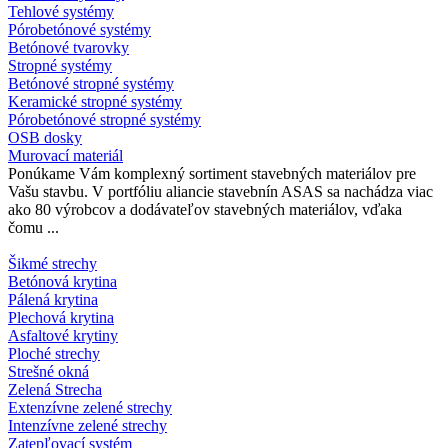
Tehlové systémy
Pórobetónové systémy
Betónové tvarovky
Stropné systémy
Betónové stropné systémy
Keramické stropné systémy
Pórobetónové stropné systémy
OSB dosky
Murovací materiál
Ponúkame Vám komplexný sortiment stavebných materiálov pre
Vašu stavbu. V portfóliu aliancie stavebnín ASAS sa nachádza viac
ako 80 výrobcov a dodávateľov stavebných materiálov, vďaka
čomu ...
Šikmé strechy
Betónová krytina
Pálená krytina
Plechová krytina
Asfaltové krytiny
Ploché strechy
Strešné okná
Zelená Strecha
Extenzívne zelené strechy
Intenzívne zelené strechy
Zatepľovací systém