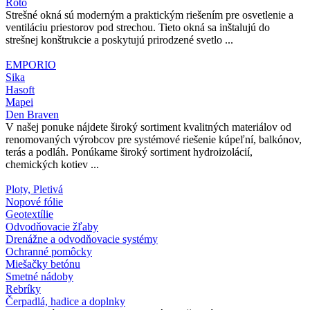
Roto
Strešné okná sú moderným a praktickým riešením pre osvetlenie a
ventiláciu priestorov pod strechou. Tieto okná sa inštalujú do
strešnej konštrukcie a poskytujú prirodzené svetlo ...
EMPORIO
Sika
Hasoft
Mapei
Den Braven
V našej ponuke nájdete široký sortiment kvalitných materiálov od
renomovaných výrobcov pre systémové riešenie kúpeľní, balkónov,
terás a podláh. Ponúkame široký sortiment hydroizolácií,
chemických kotiev ...
Ploty, Pletivá
Nopové fólie
Geotextílie
Odvodňovacie žľaby
Drenážne a odvodňovacie systémy
Ochranné pomôcky
Miešačky betónu
Smetné nádoby
Rebríky
Čerpadlá, hadice a doplnky