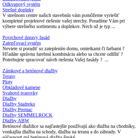
Odkvapový systém
Strešné doplnky
V strešnom centre našich stavebnín vám pomôžeme vyriešiť
kompletné projektové riešenie vašej strechy. Poradíme Vám pri
výbere strešného sortimentu a doplnkov. Nech už je typ ...
Povrchové úpravy fasád
Zatepľovací systém
Neviete si poradiť so zateplením domu, omietkami či farbami ?
Hľadáte správnu farebnú kombináciu alebo sa chcete odlíšiť ?
Potrebujete spracovať návrh riešenia Vašej fasády ? ...
Zámkové a betónové dlažby
Terasy
Ploty
Obkladové kamene
Svahové tvarovky
Dlažby
Dlažby Stadreko
Dlažby Premac
Dlažby SEMMELROCK
Dlažby ABW
Betónové dlaždice sa najčastejšie používajú ako dlažba na chodníky,
vonkajšia dlažba na schody, dlažba na terasu a do záhrady. V
súčasnosti má betónová dlažba široké ...