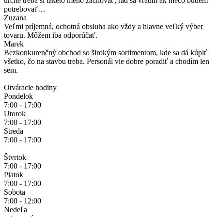
určite treba si takéto meno zachovať, rád sa vrátim ak niečo budem
potrebovať…
Zuzana
Veľmi príjemná, ochotná obsluha ako vždy a hlavne veľký výber
tovaru. Môžem iba odporúčať.
Marek
Bezkonkurenčný obchod so širokým sortimentom, kde sa dá kúpiť
všetko, čo na stavbu treba. Personál vie dobre poradiť a chodím len
sem.
Otváracie hodiny
Pondelok
7:00 - 17:00
Utorok
7:00 - 17:00
Streda
7:00 - 17:00
Štvrtok
7:00 - 17:00
Piatok
7:00 - 17:00
Sobota
7:00 - 12:00
Nedeľa