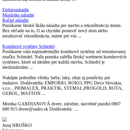
Elektronáradie
Murárske náradie
Ručné náradie
Ponúkame širokú škálu náradia pre stavbu a rekonštrukciu domu.
Bez ohľadu na to, či sa chystáte postaviť nový dom alebo
zrealizovať rekonštrukciu, máme pre vás ...
Komínové systémy Schiedel
Ponúkame vám najmodernejšie komínové systémy od renomovanej
značky Schiedel. Naša ponuka zahŕňa široký sortiment komínových
systémov, ktoré sú ideálne pre každú stavbu. Schiedel je
medzinárodne ...
Nakúpte pohodlne všetky farby, laky, oleje aj pomôcky pre
maliarov. Dodávatelia: EMPORIO, ROKO, PPG Deco Slovakia,
s.r.o. , PRIMALEX, PRAKTIK, STEMAL,PROGOLD, ROTA,
GEBOL, MASTON ...
Monika GARDIANOVÁ dvere, zárubne, stavebné puzdrá 0907
680 915 dvere@sadro.sk Dodávatelia: ...
Juraj HROŠKO