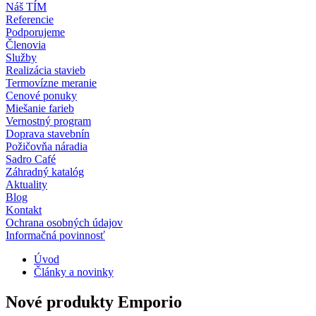
Náš TÍM
Referencie
Podporujeme
Členovia
Služby
Realizácia stavieb
Termovízne meranie
Cenové ponuky
Miešanie farieb
Vernostný program
Doprava stavebnín
Požičovňa náradia
Sadro Café
Záhradný katalóg
Aktuality
Blog
Kontakt
Ochrana osobných údajov
Informačná povinnosť
Úvod
Články a novinky
Nové produkty Emporio